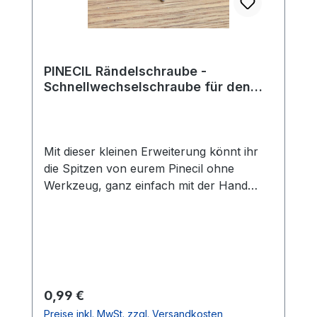
PINECIL Rändelschraube -
Schnellwechselschraube für den
Werkzeuglosen Pinecilspitzen-
Wechsel
Mit dieser kleinen Erweiterung könnt ihr
die Spitzen von eurem Pinecil ohne
Werkzeug, ganz einfach mit der Hand
wechseln. Statt der Standard Kreuzschlitz
M2 Schraube, setzt ihr diese M2
Rändelschraube ein. Dadurch habt könnt
ihr Bequem alles ohne Schraubendreher
wechseln.Wie immer haben wir alles
ausgiebig getestet und die Schraube wird
Regulärer Preis:
0,99 €
weder zu heiß, noch stört sie beim
Preise inkl. MwSt. zzgl. Versandkosten