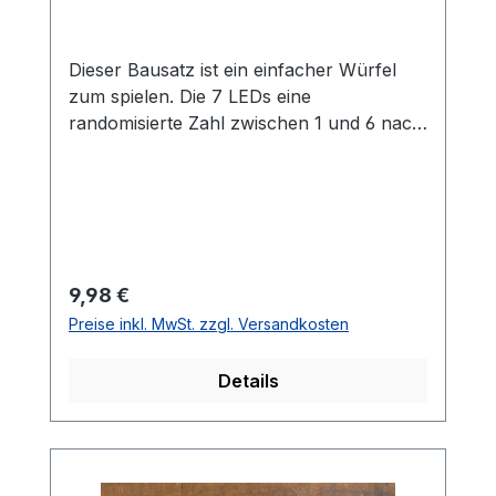
Dieser Bausatz ist ein einfacher Würfel
zum spielen. Die 7 LEDs eine
randomisierte Zahl zwischen 1 und 6 nach
dem Drücken des Buttons. Der Zufall wird
durch eine tollen Logik-Schaltung
ermöglicht. Auf dem Board ist kein
Controller oder IC verbaut.Der Bausatz ist
ideal für Anfänger und Fortgeschrittene
geeignet, da keine Programmierung nötig
Regulärer Preis:
9,98 €
ist und viele unterschiedliche Bauteile
Preise inkl. MwSt. zzgl. Versandkosten
verbaut werden müssen. Durch einen
umfangreicheren Bausatz können viele
Details
Lötfähigkeiten spielerisch erlernt werden.