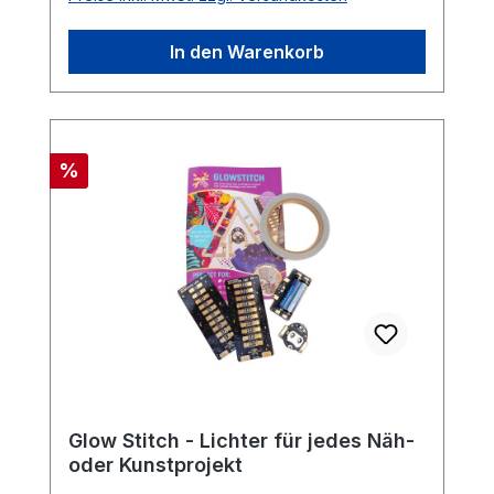
löten.Im Lieferumfang ist eine Schraube
enthalten.
In den Warenkorb
Rabatt
%
Glow Stitch - Lichter für jedes Näh-
oder Kunstprojekt