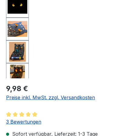
Regulärer Preis:
9,98 €
Preise inkl. MwSt. zzgl. Versandkosten
Durchschnittliche Bewertung von 5 von 5 Sternen
3 Bewertungen
Sofort verfügbar, Lieferzeit: 1-3 Tage