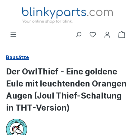
Zum Hauptinhalt springen
Ware
Bausätze
Der OwlThief - Eine goldene
Eule mit leuchtenden Orangen
Augen (Joul Thief-Schaltung
in THT-Version)