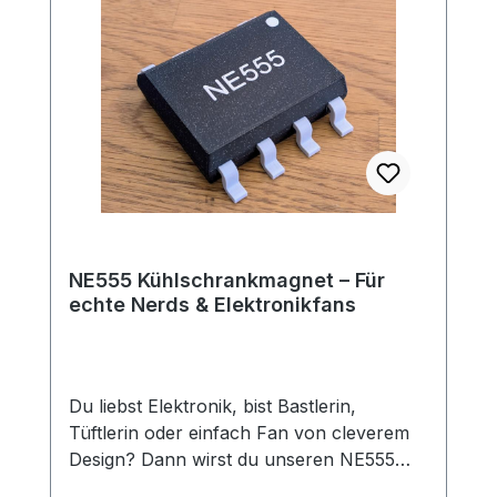
TS-B2 – konisch, rund, ca. 2 mm Spitze
Vielseitig: Ideal für SMD und THT
Schnelles Aufheizen und stabile
Temperaturführung Original Pine64-
Qualität Ob als Ersatz oder als praktische
Erweiterung – die TS-B2 Lötspitze bietet
dir zuverlässige Präzision für deine
Elektronikprojekte. ST-B2: Konische
UniversalspitzeLänge: 86mmGewicht: 8,2g
NE555 Kühlschrankmagnet – Für
echte Nerds & Elektronikfans
Du liebst Elektronik, bist Bastlerin,
Tüftlerin oder einfach Fan von cleverem
Design? Dann wirst du unseren NE555
Kühlschrankmagneten lieben! Der wohl