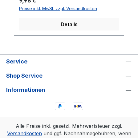
Regulärer Preis:
9,98 €
ist und viele unterschiedliche Bauteile
Preise inkl. MwSt. zzgl. Versandkosten
verbaut werden müssen. Durch einen
umfangreicheren Bausatz können viele
Details
Lötfähigkeiten spielerisch erlernt werden.
Service
Shop Service
Informationen
Alle Preise inkl. gesetzl. Mehrwertsteuer zzgl.
Versandkosten
und ggf. Nachnahmegebühren, wenn