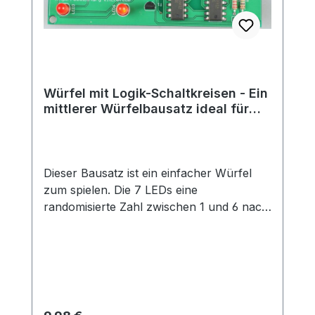
Qualitätsmangel.Entsprechende
Pflichtangaben gemäß seit 13.12.2024
geltender GPSR: Hersteller ist Blinkyparts
GmbH Egerstr. 9 93057 Regensburg E-
Mail: shop@blinkyparts.com
Würfel mit Logik-Schaltkreisen - Ein
mittlerer Würfelbausatz ideal für
Anfänger und Fortgeschrittene
Dieser Bausatz ist ein einfacher Würfel
zum spielen. Die 7 LEDs eine
randomisierte Zahl zwischen 1 und 6 nach
dem Drücken des Buttons. Der Zufall wird
durch eine tollen Logik-Schaltung
ermöglicht. Auf dem Board ist kein
Controller oder IC verbaut.Der Bausatz ist
ideal für Anfänger und Fortgeschrittene
geeignet, da keine Programmierung nötig