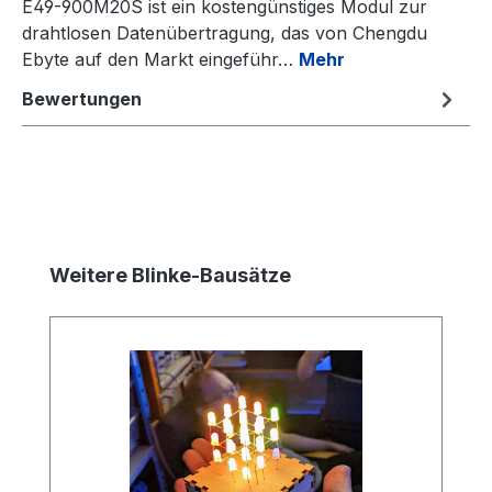
E49-900M20S ist ein kostengünstiges Modul zur
drahtlosen Datenübertragung, das von Chengdu
Ebyte auf den Markt eingeführ…
Mehr
Bewertungen
Produktgalerie überspringen
Weitere Blinke-Bausätze