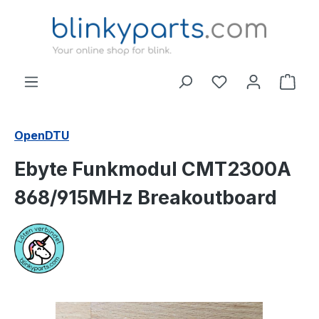
Zum Hauptinhalt springen
Ware
OpenDTU
Ebyte Funkmodul CMT2300A
868/915MHz Breakoutboard
Bildergalerie überspringen