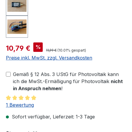
Verkaufspreis:
%
10,79 €
Regulärer Preis:
11,99 €
(10.01% gespart)
Preise inkl. MwSt. zzgl. Versandkosten
Gemäß § 12 Abs. 3 UStG für Photovoltaik kann
ich die MwSt.-Ermäßigung für Photovoltaik
nicht
in Anspruch nehmen
!
Durchschnittliche Bewertung von 5 von 5 Sternen
1 Bewertung
Sofort verfügbar, Lieferzeit: 1-3 Tage