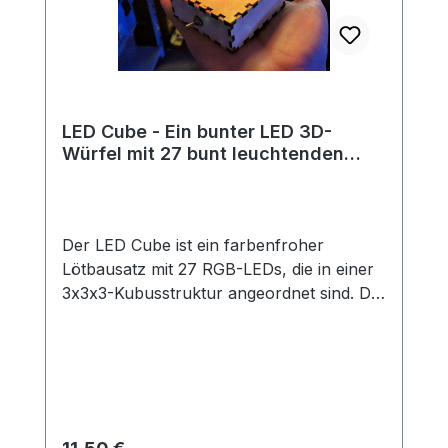
LED Cube - Ein bunter LED 3D-
Würfel mit 27 bunt leuchtenden
LEDs
Der LED Cube ist ein farbenfroher
Lötbausatz mit 27 RGB-LEDs, die in einer
3x3x3-Kubusstruktur angeordnet sind. Die
LEDs leuchten automatisch in
wechselnden Regenbogenfarben – ganz
ohne Programmierung! Der Aufbau ist
dank einer cleveren Vorlage und unserer
detaillierten Anleitung besonders einfach
und auch für Einsteiger geeignet. Die LED-
Regulärer Preis: