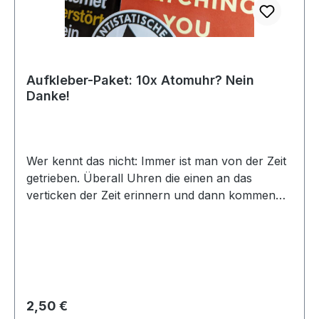
Aufkleber-Paket: 10x Atomuhr? Nein
Danke!
Wer kennt das nicht: Immer ist man von der Zeit
getrieben. Überall Uhren die einen an das
verticken der Zeit erinnern und dann kommen
die auch noch mit supergenauen Atomuhren
daher. Ab jetzt ist Schluss damit! Hier kommen
die "Atomuhr? Nein Danke!" Aufkleber ganz im
Stile der großen Schwester "Atomkraft? Nein
Danke!"Natürlich ist bei der Stickern ein kleiner
Scherz versteckt. Denn Atomuhren sorgen
Regulärer Preis:
2,50 €
dafür, dass unser Leben rund läuft. Jede