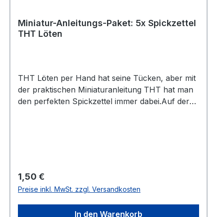
Miniatur-Anleitungs-Paket: 5x Spickzettel
THT Löten
THT Löten per Hand hat seine Tücken, aber mit
der praktischen Miniaturanleitung THT hat man
den perfekten Spickzettel immer dabei.Auf der
Vorderseite ist in vier Schritten erklärt, wie man
THT-Bauteile richtig per Hand lötet. Darunter
abgebildet sind verschiedene Lötpunkte, wie sie
auszusehen haben und wie nicht. Auf der
Rückseite findet man eine Kurzanleitung zum
verbinden von Drähten und wie man die
Regulärer Preis:
1,50 €
Orientierung einer LED herausfindet.Die
Preise inkl. MwSt. zzgl. Versandkosten
Grafiken, Idee und Anleitung auf der Vorderseite
stammt von Adafruit und wurde
In den Warenkorb