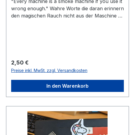
"Every machine is a smoke machine if you use it
wrong enough." Wahre Worte die daran erinnern
den magischen Rauch nicht aus der Maschine zu
lassen!Gedruckt auf 90 µm Haftfolie weiß im
praktischen DIN A8 Format (5,2 cm x 7,4 cm)
und natürlich UV-beständig für den
Außenbereich. Was sonst?Ihr bekommt 10
Aufkleber mit diesem Aufkleber-Paket. Der Text
und der Lötkolben ist weiß auf schwarzem
Regulärer Preis:
2,50 €
Grund. Die Farbe auf den Bildern kann
Preise inkl. MwSt. zzgl. Versandkosten
abweichen.
In den Warenkorb