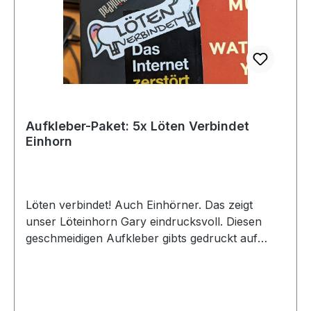
Aufkleber-Paket: 5x Löten Verbindet
Einhorn
Löten verbindet! Auch Einhörner. Das zeigt
unser Löteinhorn Gary eindrucksvoll. Diesen
geschmeidigen Aufkleber gibts gedruckt auf
bestem 90g Haftpapier aus Rohrzuckerfasern (ja
echt!).Der Aufkleber ist dadurch aber leider auch
nur für den Innenbereich geeignet und hat eine
Größe von 10,6 x 5,6 cm. Der Aufkleber ist als