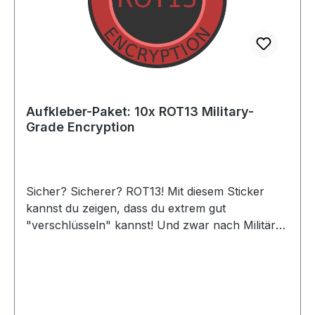
Aufkleber-Paket: 10x ROT13 Military-
Grade Encryption
Sicher? Sicherer? ROT13! Mit diesem Sticker
kannst du zeigen, dass du extrem gut
"verschlüsseln" kannst! Und zwar nach Militär-
Standard!!!1!11Das Ganze hat natürlich einen
Haken: ROT13 ist gar keine Verschlüsselung. Der
Sticker zeigt ironisch auf: Was in der Industrie oft
als sehr sichere Methode verkauft wird "Military
Grade" ist oft nur Schall und Rauch. Eine