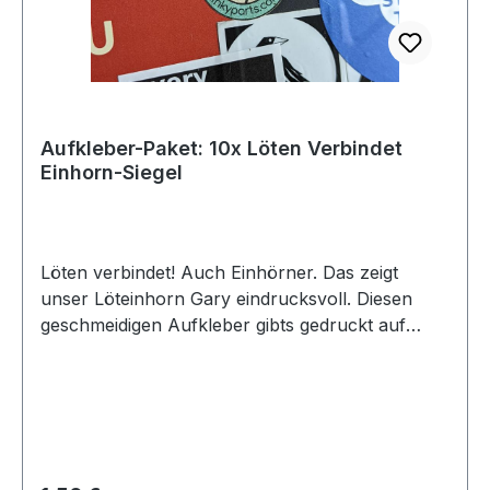
Aufkleber-Paket: 10x Löten Verbindet
Einhorn-Siegel
Löten verbindet! Auch Einhörner. Das zeigt
unser Löteinhorn Gary eindrucksvoll. Diesen
geschmeidigen Aufkleber gibts gedruckt auf
bestem 90g Graspapier (ja echt!).Der Aufkleber
ist dadurch aber leider auch nur für den
Innenbereich geeignet und hat eine Größe von
3cm (Durchmesser). Das bedeutet, auch nur das
hübsche Einhorn wird aufgeklebt. Keine
uncoolen eckigen Ecken.Das Einhorn ist