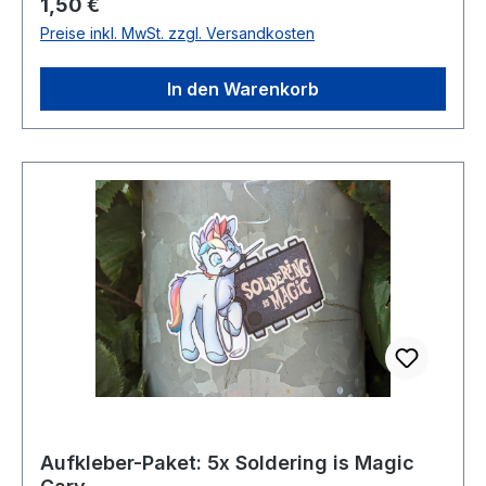
Regulärer Preis:
1,50 €
Schwarz auf weißem Grund mit Regenbogen-
Preise inkl. MwSt. zzgl. Versandkosten
bunten Mähne, Schweif und Horn (die Farben
können von den Bildern abweichen).Ihr
In den Warenkorb
bekommt pro Aufkleber-Paket 10 Sticker!
Aufkleber-Paket: 5x Soldering is Magic