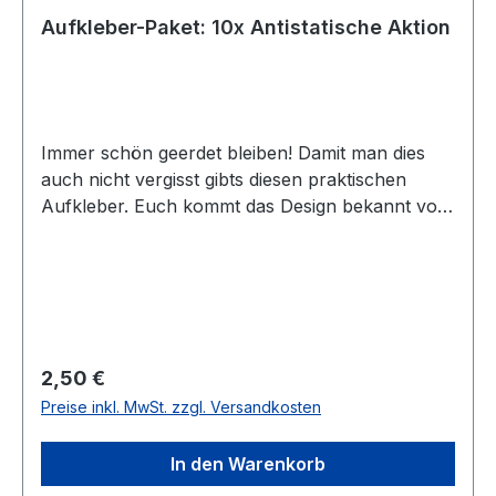
Aufkleber-Paket: 10x Antistatische Aktion
Immer schön geerdet bleiben! Damit man dies
auch nicht vergisst gibts diesen praktischen
Aufkleber. Euch kommt das Design bekannt vor?
Purer Zufall!Gedruckt auf 90 µm Haftfolie weiß
(rund ausgestanzt) und natürlich UV-beständig
für den Außenbereich. Was sonst? Der
Aufkleber ist praktisch rund und hat 7 cm
DurchmesserIhr bekommt 10 Aufkleber mit
diesem Aufkleber-Paket. Die Antistatische Aktion
Regulärer Preis:
2,50 €
ist schwarz-rot auf weißem Hintergrund (die
Preise inkl. MwSt. zzgl. Versandkosten
Farben können von den Bildern abweichen).Die
Idee und das Layout stammen von patagona. Er
In den Warenkorb
hat das Layout freundlicherweise für den