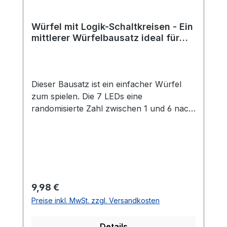
GmbH Egerstr. 9 93057 Regensburg E-
Mail: shop@blinkyparts.com
Würfel mit Logik-Schaltkreisen - Ein
mittlerer Würfelbausatz ideal für
Anfänger und Fortgeschrittene
Dieser Bausatz ist ein einfacher Würfel
zum spielen. Die 7 LEDs eine
randomisierte Zahl zwischen 1 und 6 nach
dem Drücken des Buttons. Der Zufall wird
durch eine tollen Logik-Schaltung
ermöglicht. Auf dem Board ist kein
Controller oder IC verbaut.Der Bausatz ist
ideal für Anfänger und Fortgeschrittene
geeignet, da keine Programmierung nötig
Regulärer Preis:
9,98 €
ist und viele unterschiedliche Bauteile
Preise inkl. MwSt. zzgl. Versandkosten
verbaut werden müssen. Durch einen
umfangreicheren Bausatz können viele
Details