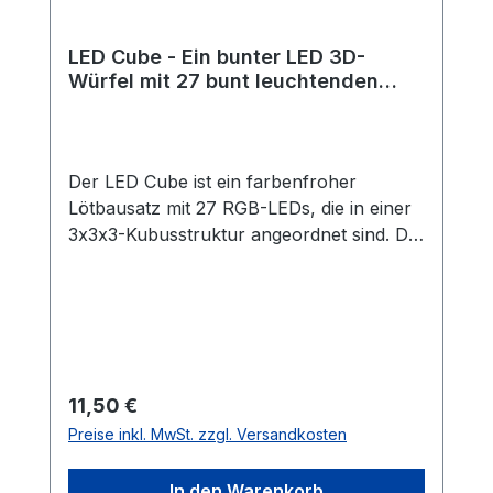
LED Cube - Ein bunter LED 3D-
Würfel mit 27 bunt leuchtenden
LEDs
Der LED Cube ist ein farbenfroher
Lötbausatz mit 27 RGB-LEDs, die in einer
3x3x3-Kubusstruktur angeordnet sind. Die
LEDs leuchten automatisch in
wechselnden Regenbogenfarben – ganz
ohne Programmierung! Der Aufbau ist
dank einer cleveren Vorlage und unserer
detaillierten Anleitung besonders einfach
und auch für Einsteiger geeignet. Die LED-
Regulärer Preis:
11,50 €
Struktur wird anschließend in eine
Preise inkl. MwSt. zzgl. Versandkosten
elegante Holzbox eingesetzt, die
gleichzeitig als Ständer und Batteriefach
In den Warenkorb