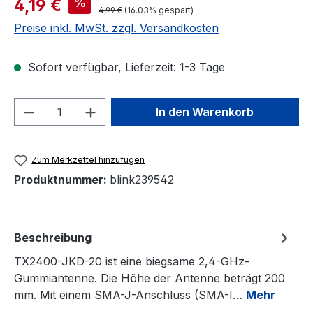
%
4,19 €
Regulärer Preis:
4,99 €
(16.03% gespart)
Preise inkl. MwSt. zzgl. Versandkosten
Sofort verfügbar, Lieferzeit: 1-3 Tage
Produkt Anzahl: Gib den gewünschten We
In den Warenkorb
Zum Merkzettel hinzufügen
Produktnummer:
blink239542
Beschreibung
TX2400-JKD-20 ist eine biegsame 2,4-GHz-
Gummiantenne. Die Höhe der Antenne beträgt 200
mm. Mit einem SMA-J-Anschluss (SMA-I…
Mehr