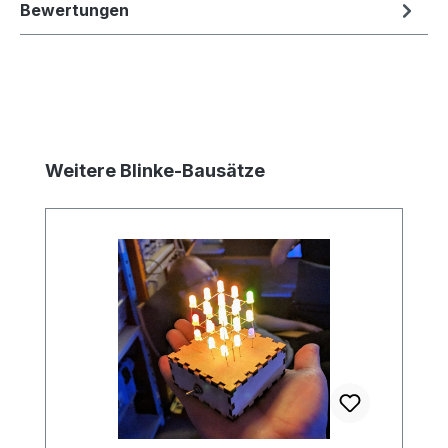
Bewertungen
Produktgalerie überspringen
Weitere Blinke-Bausätze