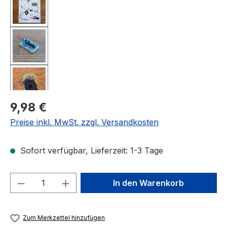
Regulärer Preis:
9,98 €
Preise inkl. MwSt. zzgl. Versandkosten
Sofort verfügbar, Lieferzeit: 1-3 Tage
Produkt Anzahl: Gib den gewünschten We
In den Warenkorb
Zum Merkzettel hinzufügen