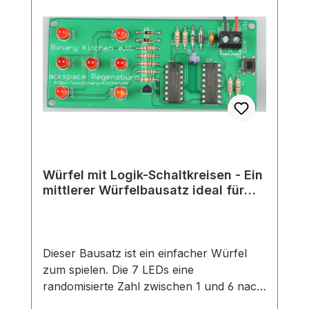
anstrengenden Tätigkeiten ab. Trage den
Schmuck nicht bei sportlichen Aktivitäten,
um Hängenbleiben zu
vermeiden. Silberschmuck kann mit der
Zeit anlaufen, was eine natürliche
chemische Reaktion ist und kein
Qualitätsmangel.Entsprechende
Pflichtangaben gemäß seit 13.12.2024
geltender GPSR: Hersteller ist Blinkyparts
GmbH Egerstr. 9 93057 Regensburg E-
Mail: shop@blinkyparts.com
Würfel mit Logik-Schaltkreisen - Ein
mittlerer Würfelbausatz ideal für
Anfänger und Fortgeschrittene
Dieser Bausatz ist ein einfacher Würfel
zum spielen. Die 7 LEDs eine
randomisierte Zahl zwischen 1 und 6 nach
dem Drücken des Buttons. Der Zufall wird