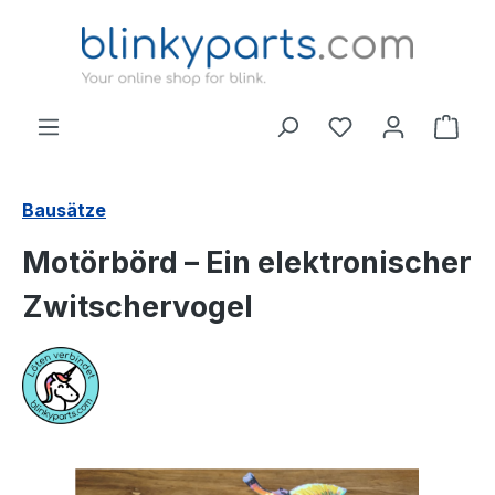
Zum Hauptinhalt springen
Ware
Bausätze
Motörbörd – Ein elektronischer
Zwitschervogel
Bildergalerie überspringen