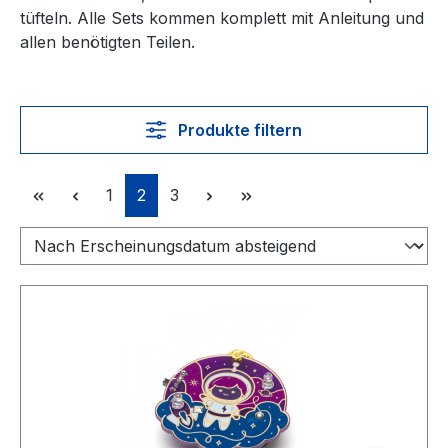
tüfteln. Alle Sets kommen komplett mit Anleitung und
allen benötigten Teilen.
Produkte filtern
Seite
Seite
Seite
1
2
3