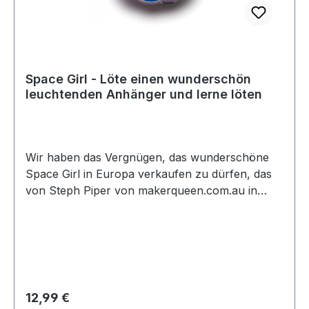
Space Girl - Löte einen wunderschön
leuchtenden Anhänger und lerne löten
Wir haben das Vergnügen, das wunderschöne
Space Girl in Europa verkaufen zu dürfen, das
von Steph Piper von makerqueen.com.au in
Australien kreiert und entwickelt wurde. Was
diesen Bausatz besonders macht, ist, dass er
speziell produziert wurde, um zwei farbige
Lötstopplacken verwenden zu können. Das
verleiht ihm eine ganz besondere Optik.Der
Maker Queen Bausatz enthält alle wichtigen
Regulärer Preis:
12,99 €
Standardbauteile, die zum Erlernen des Lötens