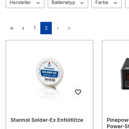
Hersteller
Batterietyp
Farbe
Seite
Seite
1
2
Stannol Solder-Ex Entlötlitze
Pinepow
Power-St