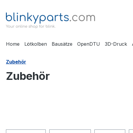
m Hauptinhalt springen
Zur Suche springen
Zur Hauptnavigation springen
Home
Lötkolben
Bausätze
OpenDTU
3D-Druck
Zubehör
Zubehör