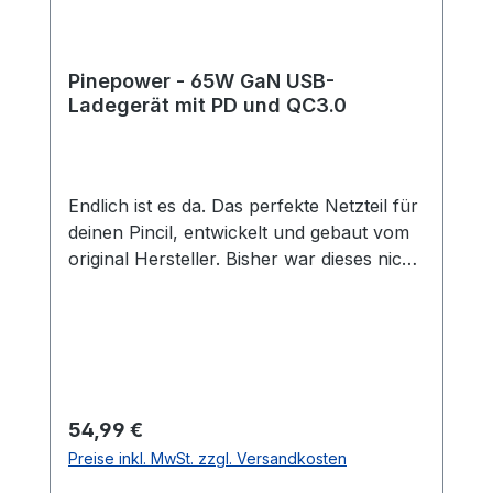
Bausatz für den Pinecil – Alles sauber und
perfekt verpackt
Pinepower - 65W GaN USB-
Ladegerät mit PD und QC3.0
Endlich ist es da. Das perfekte Netzteil für
deinen Pincil, entwickelt und gebaut vom
original Hersteller. Bisher war dieses nicht
zu kriegen und Pine64 hat hier mal
wirklich ein tolles Stück Hardware gebaut:
Diese geniale USB-Netzteil bietet alles was
das Bastlerherz begehrt. Sowohl Quick
Charge (QC3.0) als auch zweimal Power
Delivery (PD mit 65W).USB-C1 Power
Regulärer Preis:
54,99 €
Delivery (PD) Port 65W Max PD 5V3A,
Preise inkl. MwSt. zzgl. Versandkosten
9V3A, 12V3A, 15V3A, 20V3.25APPS 3.3-