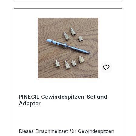
in Hobby und Werkstatt.Highlights:
Passend für: Pinecil V2 Lötkolben Typ:
TS-B2 – konisch, rund, ca. 2 mm Spitze
Vielseitig: Ideal für SMD und THT
Schnelles Aufheizen und stabile
Temperaturführung Original Pine64-
Qualität Ob als Ersatz oder als praktische
Erweiterung – die TS-B2 Lötspitze bietet
dir zuverlässige Präzision für deine
Elektronikprojekte. ST-B2: Konische
UniversalspitzeLänge: 86mmGewicht: 8,2g
PINECIL Gewindespitzen-Set und
Adapter
Dieses Einschmelzset für Gewindespitzen