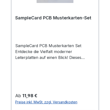
SampleCard PCB Musterkarten-Set
SampleCard PCB Musterkarten Set
Entdecke die Vielfalt moderner
Leiterplatten auf einen Blick! Dieses
hochwertige PCB Musterkarten Set bietet
dir eine praktische und anschauliche
Möglichkeit, verschiedene
Leiterplattenfarben, Oberflächen und
Materialeigenschaften direkt zu
vergleichen. Es ist perfekt für Entwickler,
Regulärer Preis:
Ab
11,98 €
Designer, Maker oder alle, die sich einen
Preise inkl. MwSt. zzgl. Versandkosten
realistischen Eindruck von PCB-Optionen