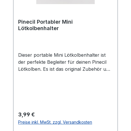
Pinecil Portabler Mini
Lötkolbenhalter
Dieser portable Mini Lötkolbenhalter ist
der perfekte Begleiter für deinen Pinecil
Lötkolben. Es ist das original Zubehör und
bietet genau das was man möchte, und
nicht mehr. Kein verschwendeter Platz
oder schwere Komponenten.Es reicht
wenn der Schwamm leicht angefeuchtet
wird. Tragbar und von hoher
QualitätInklusive SchwammMaterial
Regulärer Preis:
3,99 €
widersteht hohen
Preise inkl. MwSt. zzgl. Versandkosten
TemperaturenAbmessungen: 47mm x