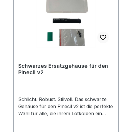
#LötenVerbindet Instagram:
#LötenVerbindet oder Folge uns auf
@blinkyparts_com Hilf Anderen mit
deinem Feedback Oft ist es schwer
einzuschätzen, der Lötkolben etwas für
einen ist. Hilf Anderen indem du uns eine
Bewertung, ein Feedback gibst. Wie hat es
geklappt? Was hattest du sonst für
Ausrüstung? Was hat dir besonders gut
Schwarzes Ersatzgehäuse für den
gefallen? Was macht deine Pine
Pinecil v2
Powerstation zu etwas Besonderem?
Einfach hier auf der Produktseite unter
"Bewertungen" eine Bewertung abgeben.
Schlicht. Robust. Stilvoll. Das schwarze
Gehäuse für den Pinecil v2 ist die perfekte
Wahl für alle, die ihrem Lötkolben ein
dezentes und professionelles Aussehen
verleihen möchten. Egal ob als Ersatz, für