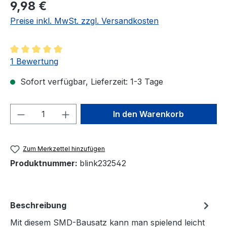
Regulärer Preis:
9,98 €
Preise inkl. MwSt. zzgl. Versandkosten
Durchschnittliche Bewertung von 5 von 5 Sternen
1 Bewertung
Sofort verfügbar, Lieferzeit: 1-3 Tage
Produkt Anzahl: Gib den gewünschten We
In den Warenkorb
Zum Merkzettel hinzufügen
Produktnummer:
blink232542
Beschreibung
Mit diesem SMD-Bausatz kann man spielend leicht