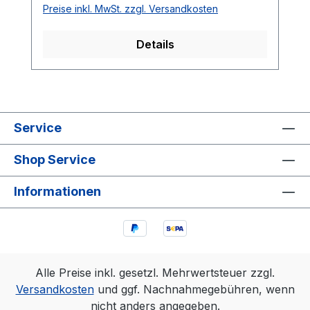
Preise inkl. MwSt. zzgl. Versandkosten
verbaut werden müssen. Durch einen
umfangreicheren Bausatz können viele
Details
Lötfähigkeiten spielerisch erlernt werden.
Service
Shop Service
Informationen
Alle Preise inkl. gesetzl. Mehrwertsteuer zzgl.
Versandkosten
und ggf. Nachnahmegebühren, wenn
nicht anders angegeben.