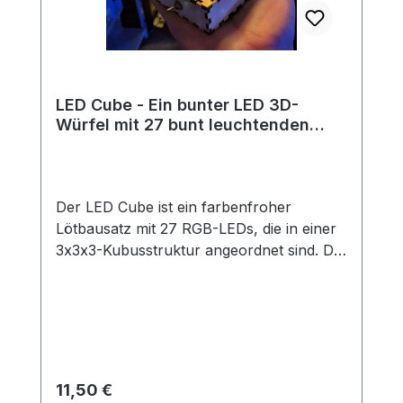
LED Cube - Ein bunter LED 3D-
Würfel mit 27 bunt leuchtenden
LEDs
Der LED Cube ist ein farbenfroher
Lötbausatz mit 27 RGB-LEDs, die in einer
3x3x3-Kubusstruktur angeordnet sind. Die
LEDs leuchten automatisch in
wechselnden Regenbogenfarben – ganz
ohne Programmierung! Der Aufbau ist
dank einer cleveren Vorlage und unserer
detaillierten Anleitung besonders einfach
und auch für Einsteiger geeignet. Die LED-
Regulärer Preis:
11,50 €
Struktur wird anschließend in eine