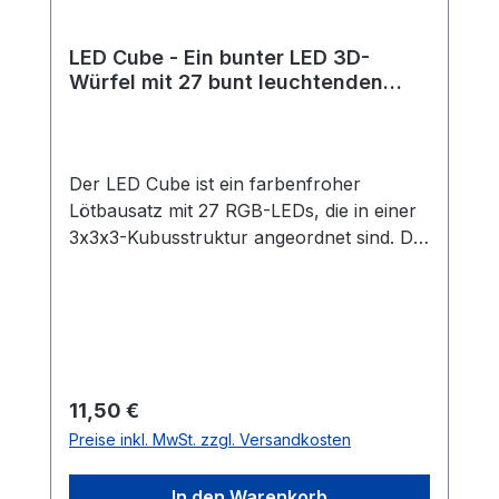
LED Cube - Ein bunter LED 3D-
Würfel mit 27 bunt leuchtenden
LEDs
Der LED Cube ist ein farbenfroher
Lötbausatz mit 27 RGB-LEDs, die in einer
3x3x3-Kubusstruktur angeordnet sind. Die
LEDs leuchten automatisch in
wechselnden Regenbogenfarben – ganz
ohne Programmierung! Der Aufbau ist
dank einer cleveren Vorlage und unserer
detaillierten Anleitung besonders einfach
und auch für Einsteiger geeignet. Die LED-
Regulärer Preis:
11,50 €
Struktur wird anschließend in eine
Preise inkl. MwSt. zzgl. Versandkosten
elegante Holzbox eingesetzt, die
gleichzeitig als Ständer und Batteriefach
In den Warenkorb