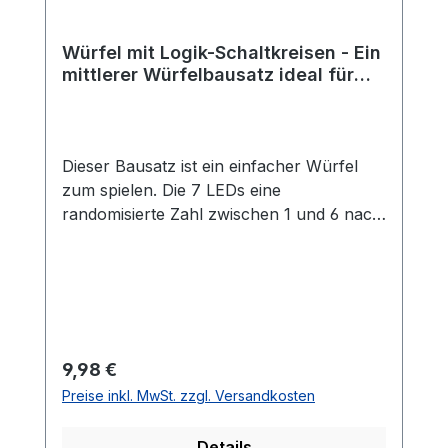
GmbH Egerstr. 9 93057 Regensburg E-
Mail: shop@blinkyparts.com
Würfel mit Logik-Schaltkreisen - Ein
mittlerer Würfelbausatz ideal für
Anfänger und Fortgeschrittene
Dieser Bausatz ist ein einfacher Würfel
zum spielen. Die 7 LEDs eine
randomisierte Zahl zwischen 1 und 6 nach
dem Drücken des Buttons. Der Zufall wird
durch eine tollen Logik-Schaltung
ermöglicht. Auf dem Board ist kein
Controller oder IC verbaut.Der Bausatz ist
ideal für Anfänger und Fortgeschrittene
geeignet, da keine Programmierung nötig
Regulärer Preis:
9,98 €
ist und viele unterschiedliche Bauteile
Preise inkl. MwSt. zzgl. Versandkosten
verbaut werden müssen. Durch einen
umfangreicheren Bausatz können viele
Details