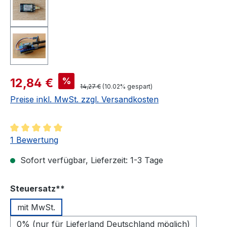
Verkaufspreis:
%
12,84 €
Regulärer Preis:
14,27 €
(10.02% gespart)
Preise inkl. MwSt. zzgl. Versandkosten
Durchschnittliche Bewertung von 5 von 5 Sternen
1 Bewertung
Sofort verfügbar, Lieferzeit: 1-3 Tage
auswählen
Steuersatz**
mit MwSt.
0% (nur für Lieferland Deutschland möglich)