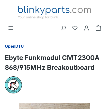
Zum Hauptinhalt springen
Ware
OpenDTU
Ebyte Funkmodul CMT2300A
868/915MHz Breakoutboard
Bildergalerie überspringen