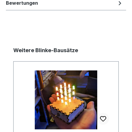
Bewertungen
Produktgalerie überspringen
Weitere Blinke-Bausätze